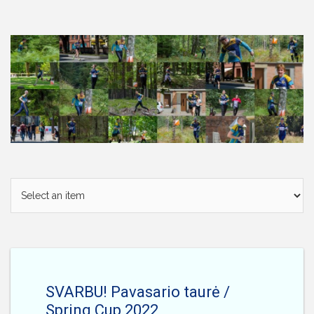
Skip
to
content
SVARBU! Pavasario taurė /
Spring Cup 2022