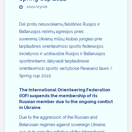
2022/03/06
Dėl protu nesuvokiamų fašistinės Rusijos ir
Baltarusijos režimų agresijos prieš
suverenią Ukrainą mūsų klubas jungiasi prie
tarptautinės orientavimosi sporto federacijos
iniciatyvos ir uždraudžia Rusijos ir Baltarusijos
sportininkams dalyvauti tarptautinėse
orientavimosi sporto varžybose Pavasario taurė /
Spring cup 2022.
The International Orienteering Federation
(IOF) suspends the membership of its
Russian member due to the ongoing conflict
in Ukraine
Due to the aggression of the Russian and
Belarusian regimes against sovereign Ukraine,
our club joins the initiative of the International