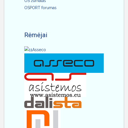
OS žurnalas
OSPORT forumas
Rėmėjai